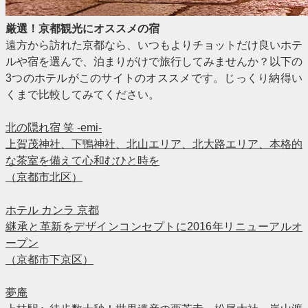
厳選！京都観光にオススメの宿
遠方から訪れた京都なら、いつもよりチョットだけ良いホテ
ルや宿を選んで、泊まりがけで旅行してみませんか？以下の
3つのホテルがこのサイトのオススメです。じっくり納得い
くまで比較してみてください。
北の隠れ宿 笑 -emi-
上賀茂神社、下鴨神社、北山エリア、北大路エリア、本格的
な茶室を備えて心和むひと時を
（京都市北区）
ホテル カンラ 京都
継承と革新をデザインコンセプトに2016年リニューアルオ
ープン
（京都市下京区）
夢庵