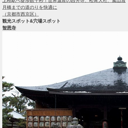
上桂駅へ徒歩数十秒！世界遺産の西芳寺、松尾大社、嵐山渡
月橋までの道のりを快適に
（京都市西京区）
観光スポット&穴場スポット
智恩寺