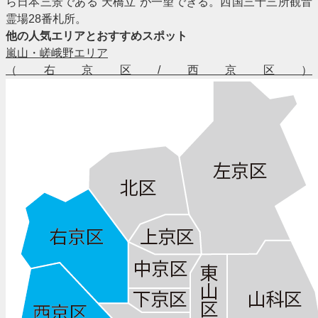
ら日本三景である”天橋立”が一望できる。西国三十三所観音
霊場28番札所。
他の人気エリアとおすすめスポット
嵐山・嵯峨野エリア
（右京区/西京区）