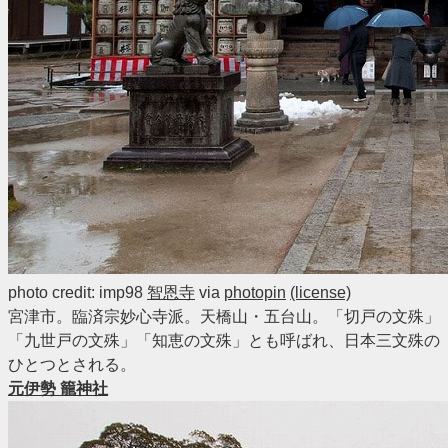
photo credit: imp98
智恩寺
via
photopin
(license)
宮津市。臨済宗妙心寺派。天橋山・五台山。「切戸の文殊」
「九世戸の文殊」「知恵の文殊」とも呼ばれ、日本三文殊の
ひとつとされる。
元伊勢 籠神社