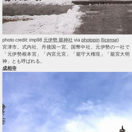
photo credit: imp98
元伊勢 籠神社
via
photopin
(license)
宮津市。式内社、丹後国一宮。国幣中社。元伊勢の一社で
「元伊勢根本宮」「内宮元宮」「籠守大権現」「籠宮大明
神」とも呼ばれる。
成相寺