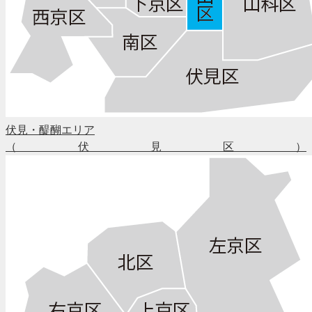
伏見・醍醐エリア
（伏見区）