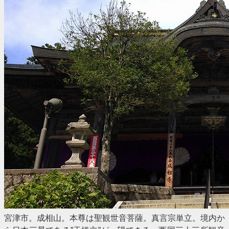
宮津市。成相山。本尊は聖観世音菩薩。真言宗単立。境内か