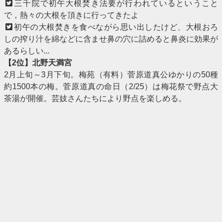
三千院で初午大根焚き法要が行われているということ
で，熱々の大根を頂きに行ってきたよ
初午の大根焚きを食べながら思い出したけど、大根おろ
しの搾り汁を綿などに含ませ鼻の穴に詰めると鼻炎に効果が
あるらしい...
【2位】北野天満宮
2月上旬～3月下旬。梅苑（有料）菅原道真公ゆかりの50種
約1500本の梅。菅原道真の命日（2/25）は梅花祭で野点大
茶湯が開催。芸妓さんたちにより野点を楽しめる。