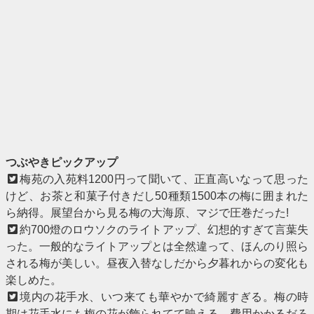
つぶやきピックアップ
梅苑の入苑料1200円って聞いて、正直高いなって思った
けど、お茶と和菓子付きだし50種類1500本の梅に囲まれた
ら納得。展望台から見る梅の大海原、マジで圧巻だった!
約700燈のロウソクのライトアップ、幻想的すぎて言葉失
った。一般的なライトアップとは全然違って、ほんのり照ら
される梅が美しい。昼夜入替なしだから夕暮れからの変化も
楽しめた。
境内の花手水、いつ来ても華やかで綺麗すぎる。梅の時
期は花手水にも梅の花が飾られてて映える。費用かかるだろ