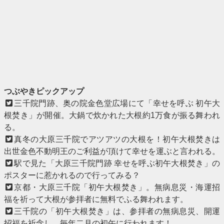
つぶやきピックアップ
三千院門跡、奥の院金色堂広場にて「幸せを呼ぶ 初午大
根焚き」が開催。大鍋で炊かれた大根約1万食が振る舞われ
る。
真冬の大原三千院でアツアツの大根を！初午大根焚きは
出世金色不動明王のご利益が頂けて幸せを運ぶと言われる。
駅で見た「大原三千院門跡 幸せを呼ぶ初午大根焚き」の
ポスターに惹かれるので行ってみる？
京都・大原三千院「初午大根焚き」。無病息災・海運招
福を祈って大根が参拝者に無料でふる舞われます。
三千院の「初午大根焚き」は、参拝者の無病息災、開運
招福を祈念し、毎年二月の初午に行われます！