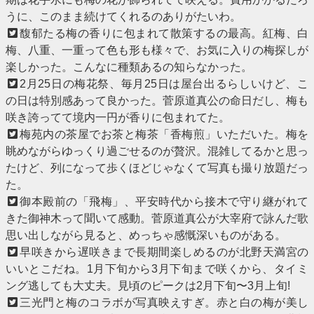
うに、このまま続けてくれるのありがたいわ。
馥郁たる梅の香りに包まれて散策するの最高。紅梅、白
梅、八重、一重って色も形も様々で、お気に入りの梅探しが
楽しかった。こんなに種類あるの知らなかった。
2月25日の梅花祭、毎月25日は屋台出るらしいけど、こ
の日は特別感あって良かった。菅原道真公の命日だし、梅も
咲き誇ってて境内一円が香りに包まれてた。
梅苑内の茶屋でお茶と梅茶「香梅煎」いただいた。梅を
眺めながらゆっくり過ごせるのが贅沢。混雑してるかと思っ
たけど、列になって歩くほどじゃなくて写真も撮り放題だっ
た。
御本殿前の「飛梅」、平安時代から接木で守り継がれて
きた御神木って聞いて感動。菅原道真公が大宰府で詠んだ歌
思い出しながら見ると、めっちゃ感慨深いものがある。
早咲きから遅咲きまで長期間楽しめるのが北野天満宮の
いいとこだね。1月下旬から3月下旬まで咲くから、タイミ
ング逃しても大丈夫。見頃のピークは2月下旬〜3月上旬!
三光門と梅のコラボが写真映えすぎ。赤と白の梅が美し