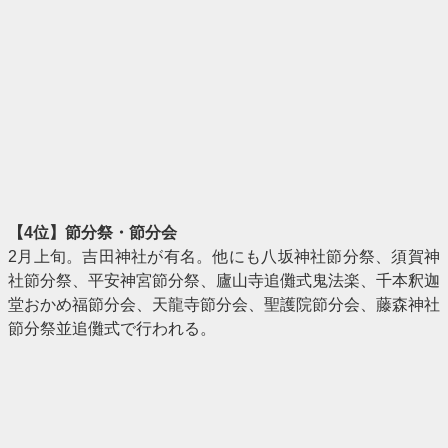
【4位】節分祭・節分会
2月上旬。吉田神社が有名。他にも八坂神社節分祭、須賀神
社節分祭、平安神宮節分祭、廬山寺追儺式鬼法楽、千本釈迦
堂おかめ福節分会、天龍寺節分会、聖護院節分会、藤森神社
節分祭並追儺式で行われる。