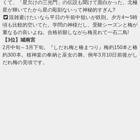
くて、「星欠けの三光門」の伝説も聞けて面白かった。北極
星が輝いてたから星の彫刻ないって神秘的すぎん?
混雑避けたいなら平日の午前中狙いが鉄則。夕方4〜5時
頃も比較的空いてた。学問の神様だし、受験シーズンと梅が
重なるの良いよね。合格祈願しながら梅見れて一石二鳥!
【3位】城南宮
2月中旬～3月下旬。『しだれ梅と椿まつり』梅約150本と椿
約300本。枝神楽の奉納と巫女の舞。例年3月10日前後がし
だれ梅の見頃です。