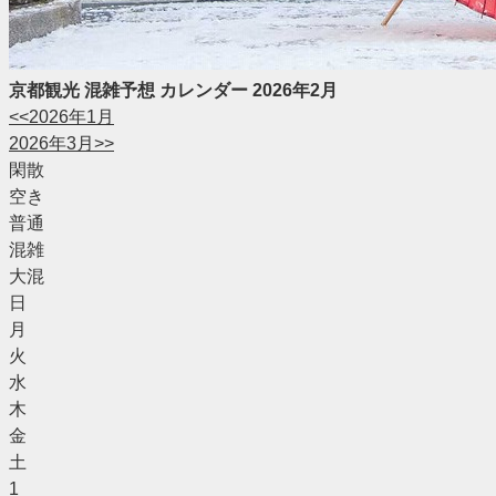
京都観光 混雑予想 カレンダー 2026年2月
<<2026年1月
2026年3月>>
閑散
空き
普通
混雑
大混
日
月
火
水
木
金
土
1