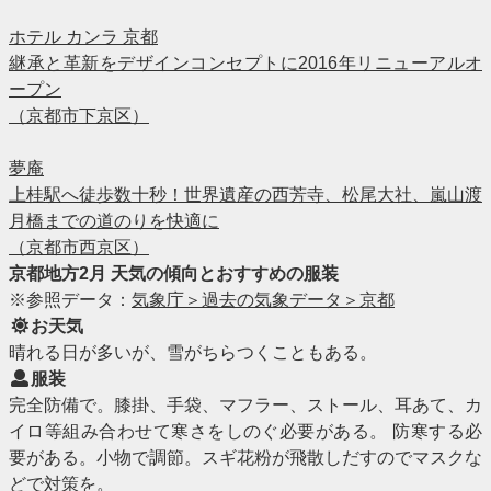
ホテル カンラ 京都
継承と革新をデザインコンセプトに2016年リニューアルオ
ープン
（京都市下京区）
夢庵
上桂駅へ徒歩数十秒！世界遺産の西芳寺、松尾大社、嵐山渡
月橋までの道のりを快適に
（京都市西京区）
京都地方2月 天気の傾向とおすすめの服装
※参照データ：
気象庁＞過去の気象データ＞京都
お天気
晴れる日が多いが、雪がちらつくこともある。
服装
完全防備で。膝掛、手袋、マフラー、ストール、耳あて、カ
イロ等組み合わせて寒さをしのぐ必要がある。 防寒する必
要がある。小物で調節。スギ花粉が飛散しだすのでマスクな
どで対策を。