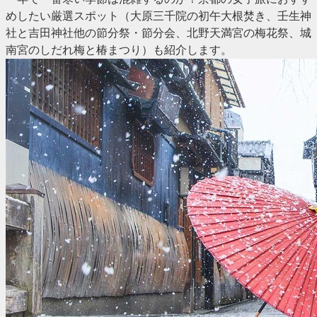
めしたい厳選スポット（大原三千院の初午大根焚き、壬生神
社と吉田神社他の節分祭・節分会、北野天満宮の梅花祭、城
南宮のしだれ梅と椿まつり）も紹介します。