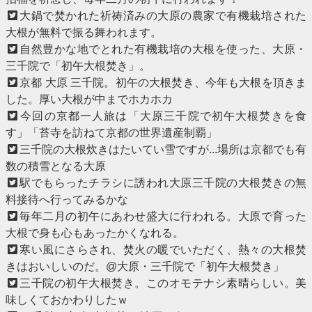
大鍋で焚かれた祈祷済みの大原の農家で有機栽培された
大根が無料で振る舞われます。
自然豊かな地でとれた有機栽培の大根を使った、大原・
三千院で「初午大根焚き」。
京都 大原 三千院。初午の大根焚き、今年も大根を頂きま
した。厚い大根が中までホカホカ
今回の京都一人旅は「大原三千院で初午大根焚きを食
す」「苔寺を訪ねて京都の世界遺産制覇」
三千院の大根炊きはたいてい雪ですが...場所は京都でも有
数の積雪となる大原
駅でもらったチラシに誘われ大原三千院の大根焚きの無
料接待へ行ってみるかな
毎年二月の初午にあわせ盛大に行われる。大原で育った
大根で身も心もあったかくなれる。
寒い風にさらされ、焚火の暖でいただく、熱々の大根焚
きはおいしいのだ。@大原・三千院で「初午大根焚き」
三千院の初午大根焚き。このオモテナシ素晴らしい。美
味しくておかわりしたｗ